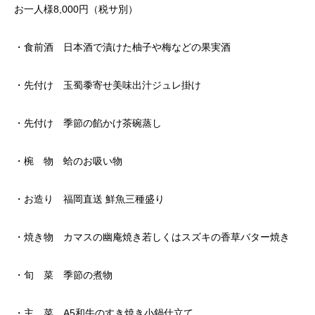
お一人様8,000円（税サ別）
・食前酒 日本酒で漬けた柚子や梅などの果実酒
・先付け 玉蜀黍寄せ美味出汁ジュレ掛け
・先付け 季節の餡かけ茶碗蒸し
・椀 物 蛤のお吸い物
・お造り 福岡直送 鮮魚三種盛り
・焼き物 カマスの幽庵焼き若しくはスズキの香草バター焼き
・旬 菜 季節の煮物
・主 菜 A5和牛のすき焼き小鍋仕立て