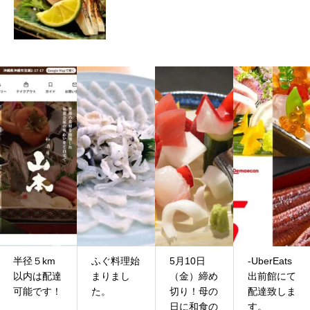
半径５km
ふぐ料理始
5月10日
-UberEats
以内は配達
まりまし
（金）締め
出前館にて
可能です！
た。
切り！母の
配達致しま
日に和食の
す。