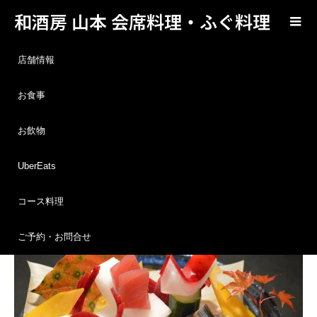
和酒房 山本 会席料理・ふぐ料理
ブログ
5月10日（金）締め切り！母の日に和食のコース料理 季節の和会席はいかがですか？
店舗情報
お食事
未分類
2024.05.09
お飲物
5月10日（金）締め切り！母の日に和食のコ
ース料理 季節の和会席はいかがですか？
UberEats
コース料理
ご予約・お問合せ